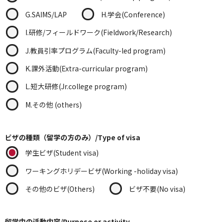
G.SAIMS/LAP
H.学会(Conference)
I.研修/フィールドワーク(Fieldwork/Research)
J.教員引率プログラム(Faculty-led program)
K.課外活動(Extra-curricular program)
L.短大研修(Jr.college program)
M.その他 (others)
ビザの種類（留学の方のみ）/Type of visa
学生ビザ(Student visa)
ワーキングホリデービザ(Working -holiday visa)
その他のビザ(Others)
ビザ不要(No visa)
留学中の活動内容/Purpose or activity